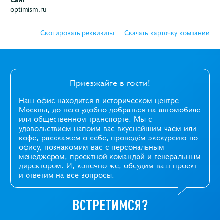
optimism.ru
Полное наименование предприятия
Скопировать реквизиты
Скачать карточку компании
Общество с ограниченной ответственностью
«Оптимизм.ру»
Сокращенное наименование предприятия
Приезжайте в гости!
ООО «Оптимизм.ру»
Наш офис находится в историческом центре
Москвы, до него удобно добраться на автомобиле
Юридический адрес
или общественном транспорте. Мы с
109316, г. Москва, Волгоградский проспект, д. 3-5, стр. 2
удовольствием напоим вас вкуснейшим чаем или
кофе, расскажем о себе, проведём экскурсию по
Почтовый адрес
офису, познакомим вас с персональным
101000, г. Москва, Покровский бульвар, 4/17, строение 3
менеджером, проектной командой и генеральным
директором. И, конечно же, обсудим ваш проект
и ответим на все вопросы.
ИНН
7709871057
ВСТРЕТИМСЯ?
КПП
770901001