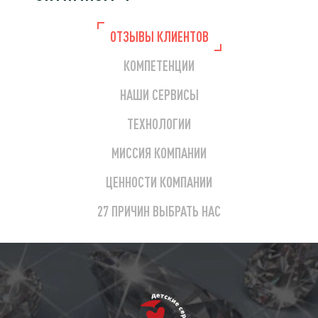
Генеральный директор
ОТЗЫВЫ КЛИЕНТОВ
Клевцов Роман Дмитриевич
Главный бухгалтер
КОМПЕТЕНЦИИ
Клевцов Роман Дмитриевич
НАШИ СЕРВИСЫ
Телефон (факс)
+7 (495) 118-20-98
ТЕХНОЛОГИИ
Сайт
МИССИЯ КОМПАНИИ
optimism.ru
ЦЕННОСТИ КОМПАНИИ
27 ПРИЧИН ВЫБРАТЬ НАС