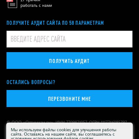
работать с нами
ПОЛУЧИТЕ АУДИТ САЙТА ПО 58 ПАРАМЕТРАМ
ПОЛУЧИТЬ АУДИТ
ОСТАЛИСЬ ВОПРОСЫ?
ПЕРЕЗВОНИТЕ МНЕ
© ООО «
Оптимизм.ру
», ИНН 7709871057, ОГРН 1117746085797
Политика конфиденциальности персональных данных
Мы используем файлы cookies для улучшения работы
сайта. Оставаясь на нашем сайте, вы соглашаетесь с
Москва
,
Покровский бульвар, 4/17, строение 3
условиями использования файлов cookies.