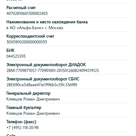
Расчетный счет
40702810601300002403
Наименование и место нахождения банка
в АО «Альфа-Банк» г. Москва
Корреспондентский счет
30101810200000000593
БИК
044525593
Электронный документооборот ДИАДОК
2BM-7709871057-770901001-201501260824094519125
Электронный документооборот СБИС
2BE690ce5d8aee411e1996b5cf3fc3369f0
Генеральный директор
Клевцов Роман Дмитриевич
Главный бухгалтер
Клевцов Роман Дмитриевич
Телефон (факс)
+7 (495) 118-20-98
Сайт