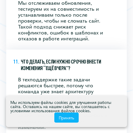
Мы отслеживаем обновления,
тестируем их на совместимость и
устанавливаем только после
проверки, чтобы не сломать сайт.
Такой подход снижает риск
конфликтов, ошибок в шаблонах и
отказов в работе интеграций.
ЧТО ДЕЛАТЬ, ЕСЛИ НУЖНО СРОЧНО ВНЕСТИ
ИЗМЕНЕНИЯ “ЕЩЁ ВЧЕРА”?
В техподдержке такие задачи
решаются быстрее, потому что
команда уже знает архитектуру
проекта и может оперативно
подключиться. Это особенно удобно
Мы используем файлы cookies для улучшения работы
сайта. Оставаясь на нашем сайте, вы соглашаетесь с
для срочных правок: баннеров,
условиями использования файлов cookies.
акций, текстов, контактов, ошибок в
Принять
формах и других критичных
изменений.