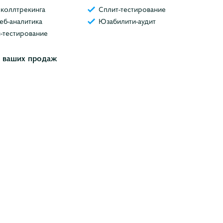
 коллтрекинга
Сплит-тестирование
еб-аналитика
Юзабилити-аудит
-тестирование
 ваших продаж