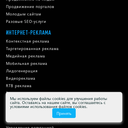
Продвижение порталов
Молодым сайтам
Разовые SEO-услуги
ИНТЕРНЕТ-РЕКЛАМА
Контекстная реклама
Таргетированная реклама
Медийная реклама
Мобильная реклама
Лидогенерация
Видеореклама
RTB реклама
Ретаргетинг
Мы используем файлы cookies для улучшения работы
сайта. Оставаясь на нашем сайте, вы соглашаетесь с
SMM ПРОДВИЖЕНИЕ
условиями использования файлов cookies.
Стратегия продвижения
Принять
Оформление и ведение групп
Управление репутацией