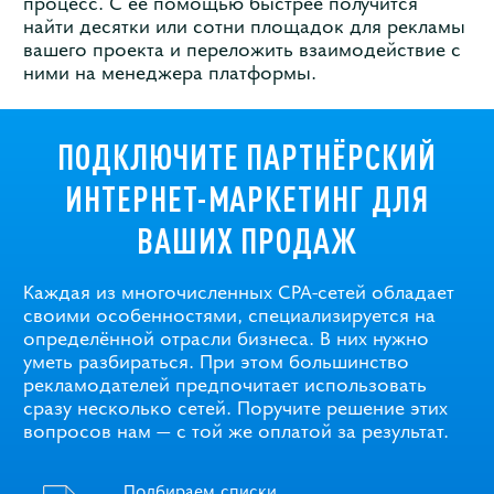
процесс. С её помощью быстрее получится
найти десятки или сотни площадок для рекламы
вашего проекта и переложить взаимодействие с
ними на менеджера платформы.
ПОДКЛЮЧИТЕ ПАРТНЁРСКИЙ
ИНТЕРНЕТ-МАРКЕТИНГ ДЛЯ
ВАШИХ ПРОДАЖ
Каждая из многочисленных CPA-сетей обладает
своими особенностями, специализируется на
определённой отрасли бизнеса. В них нужно
уметь разбираться. При этом большинство
рекламодателей предпочитает использовать
сразу несколько сетей. Поручите решение этих
вопросов нам — с той же оплатой за результат.
Подбираем списки