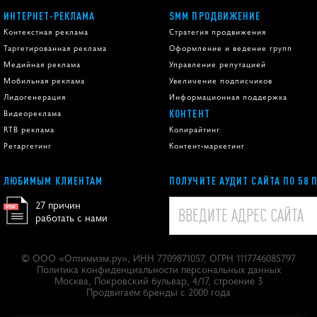
ИНТЕРНЕТ-РЕКЛАМА
SMM ПРОДВИЖЕНИЕ
Контекстная реклама
Стратегия продвижения
Таргетированная реклама
Оформление и ведение групп
Медийная реклама
Управление репутацией
Мобильная реклама
Увеличение подписчиков
Лидогенерация
Информационная поддержка
КОНТЕНТ
Видеореклама
RTB реклама
Копирайтинг
Ретаргетинг
Контент-маркетинг
ЛЮБИМЫМ КЛИЕНТАМ
ПОЛУЧИТЕ АУДИТ САЙТА ПО 58 
27 причин
работать с нами
© ООО «
Оптимизм.ру
», ИНН 7709871057, ОГРН 1117746085797
Политика конфиденциальности персональных данных
Москва
,
Покровский бульвар, 4/17, строение 3
Продвигаем бренды с 2000 года