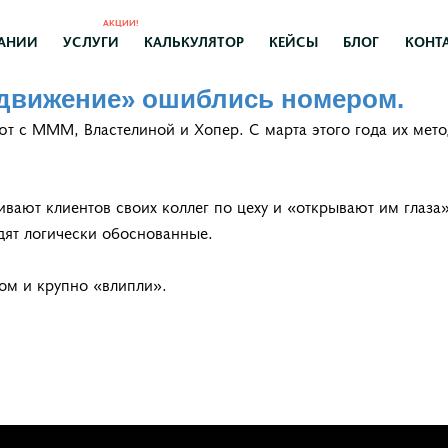
АКЦИИ!
АНИИ
УСЛУГИ
КАЛЬКУЛЯТОР
КЕЙСЫ
БЛОГ
КОНТ
движение» ошиблись номером.
 с МММ, Властелиной и Хопер. С марта этого года их мето
нивают клиентов своих коллег по цеху и «открывают им гла
дят логически обоснованные.
ом и крупно «влипли».