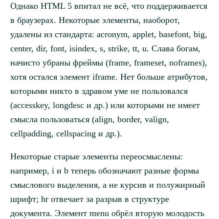
Однако HTML 5 впитал не всё, что поддерживается
в браузерах. Некоторые элементы, наоборот,
удалены из стандарта: acronym, applet, basefont, big,
center, dir, font, isindex, s, strike, tt, u. Слава богам,
начисто убраны фреймы (frame, frameset, noframes),
хотя остался элемент iframe. Нет больше атрибутов,
которыми никто в здравом уме не пользовался
(accesskey, longdesc и др.) или которыми не имеет
смысла пользоваться (align, border, valign,
cellpadding, cellspacing и др.).
Некоторые старые элементы переосмыслены:
например, i и b теперь обозначают разные формы
смыслового выделения, а не курсив и полужирный
шрифт; hr отвечает за разрыв в структуре
документа. Элемент menu обрёл вторую молодость