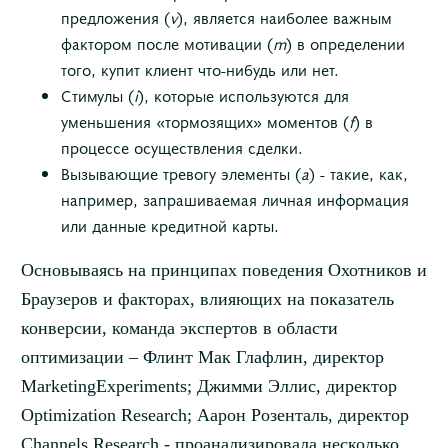
предложения (
v
), является наиболее важным
фактором после мотивации (
m
) в определении
того, купит клиент что-нибудь или нет.
Стимулы (
i
), которые используются для
уменьшения «тормозящих» моментов (
f
) в
процессе осуществления сделки.
Вызывающие тревогу элементы (
a
) - такие, как,
например, запрашиваемая личная информация
или данные кредитной карты.
Основываясь на принципах поведения Охотников и
Браузеров и факторах, влияющих на показатель
конверсии, команда экспертов в области
оптимизации – Флинт Мак Глафлин, директор
MarketingExperiments
; Джимми Эллис, директор
Optimization
Research
; Аарон Розенталь, директор
Channels
Research
- проанализировала несколько