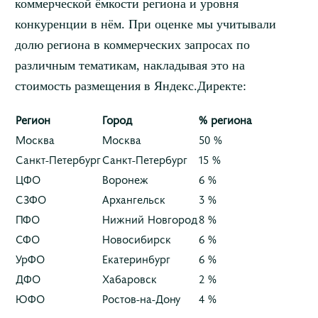
коммерческой ёмкости региона и уровня
конкуренции в нём. При оценке мы учитывали
долю региона в коммерческих запросах по
различным тематикам, накладывая это на
стоимость размещения в Яндекс.Директе:
Регион
Город
% региона
Москва
Москва
50 %
Санкт-Петербург
Санкт-Петербург
15 %
ЦФО
Воронеж
6 %
СЗФО
Архангельск
3 %
ПФО
Нижний Новгород
8 %
СФО
Новосибирск
6 %
УрФО
Екатеринбург
6 %
ДФО
Хабаровск
2 %
ЮФО
Ростов-на-Дону
4 %