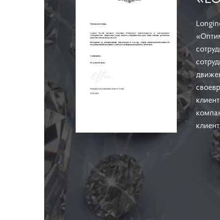
Longin
«Оптим
сотруд
сотруд
движен
своев
клиен
компан
клиент