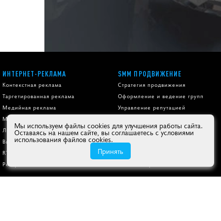
ИНТЕРНЕТ-РЕКЛАМА
SMM ПРОДВИЖЕНИЕ
Контекстная реклама
Стратегия продвижения
Таргетированная реклама
Оформление и ведение групп
Медийная реклама
Управление репутацией
Мобильная реклама
Увеличение подписчиков
Мы используем файлы cookies для улучшения работы сайта.
Лидогенерация
Информационная поддержка
Оставаясь на нашем сайте, вы соглашаетесь с условиями
использования файлов cookies.
КОНТЕНТ
Видеореклама
Принять
RTB реклама
Копирайтинг
Ретаргетинг
Контент-маркетинг
ЛЮБИМЫМ КЛИЕНТАМ
ПОЛУЧИТЕ АУДИТ САЙТА ПО 58 
27 причин
работать с нами