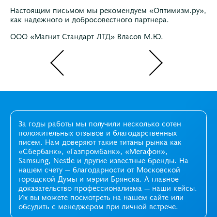
Настоящим письмом мы рекомендуем «Оптимизм.ру»,
как надежного и добросовестного партнера.
ООО «Магнит Стандарт ЛТД» Власов М.Ю.
За годы работы мы получили несколько сотен
положительных отзывов и благодарственных
писем. Нам доверяют такие титаны рынка как
«Сбербанк», «Газпромбанк», «Мегафон»,
Samsung, Nestle и другие известные бренды. На
нашем счету — благодарности от Московской
городской Думы и мэрии Брянска. А главное
доказательство профессионализма —
наши кейсы
.
Их вы можете посмотреть на нашем сайте или
обсудить с менеджером при личной встрече.