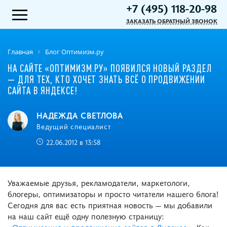
+7 (495) 118-20-98
ЗАКАЗАТЬ ОБРАТНЫЙ ЗВОНОК
Главная
Блог Оптимизм.ру
НА САЙТЕ «ОПТИМИЗМ.РУ» ПОЯВИЛСЯ НОВЫЙ РАЗДЕЛ
― ДЛЯ ТЕХ, КТО ХОЧЕТ ЗНАТЬ ВСЁ О ПРОДВИЖЕНИИ
САЙТА В ЯНДЕКСЕ!
НАДЕЖДА СВЕТЛОВА
Ведущий специалист
22.06.2012 в 13:58
Уважаемые друзья, рекламодатели, маркетологи,
блогеры, оптимизаторы и просто читатели нашего блога!
Сегодня для вас есть приятная новость ― мы добавили
на наш сайт ещё одну полезную страницу:
«
Оптимизация и продвижение сайтов в Яндексе
». Как