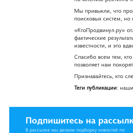
Мы привыкли, что пр
поисковых систем, но 
«КтоПродвинул.ру» отл
фактические результат
известности, и это вд
Спасибо всем тем, кт
позволяет нам покоря
Признавайтесь, кто с
Теги публикации
: наш
Подпишитесь на рассыл
В рассылке мы делаем подборку новостей по