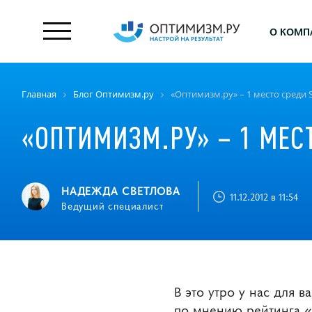
О КОМП
Главная
Блог Оптимизм.ру
«Оптимизм.ру» – 1 место среди
«ОПТИМИЗМ.РУ» – 1 МЕС
НАДЕЖДА СВЕТЛОВА
11.12.2012 в 11:54
Ведущий специалист
В это утро у нас для 
по мнению рейтинга «