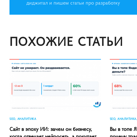
диджитал и пишем статьи про разработку
ПОХОЖИЕ СТАТЬИ
SEO, АНАЛИТИКА
SEO, АНАЛИТИКА
Сайт в эпоху ИИ: зачем он бизнесу,
Вы в топе Я
когда отвечает нейросеть, а покупает
почему тра