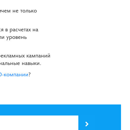
ичем не только
я в расчетах на
ли уровень
 рекламных кампаний
нальные навыки.
O-компании
?