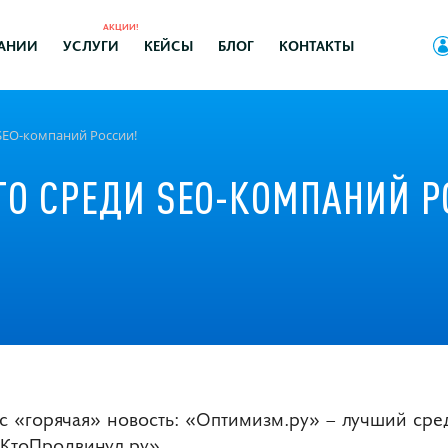
АКЦИИ!
АНИИ
УСЛУГИ
КЕЙСЫ
БЛОГ
КОНТАКТЫ
 SEO-компаний России!
ТО СРЕДИ SEO-КОМПАНИЙ Р
вас «горячая» новость: «Оптимизм.ру» – лучший ср
КтоПродвинул.ру».