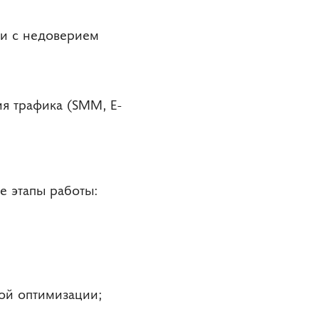
ли с недоверием
я трафика (SMM, E-
е этапы работы:
ой оптимизации;