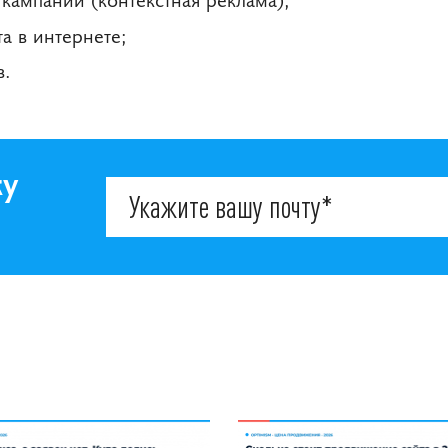
а в интернете;
в.
ку