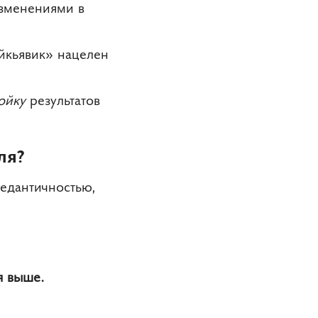
изменениями в
ейкьявик» нацелен
ойку
результатов
ля?
педантичностью,
я выше.