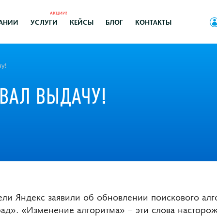
АКЦИИ!
АНИИ
УСЛУГИ
КЕЙСЫ
БЛОГ
КОНТАКТЫ
у!
ВАЛ ВЫДАЧУ!
тели Яндекс заявили об обновлении поискового ал
ад». «Изменение алгоритма» ­– эти слова насторо