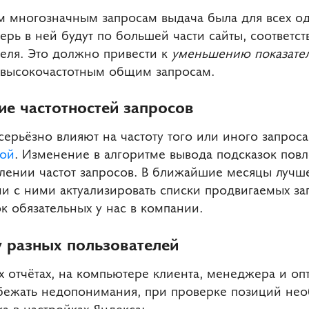
 многозначным запросам выдача была для всех о
ерь в ней будут по большей части сайты, соответ
теля. Это должно привести к
уменьшению показател
 высокочастотным общим запросам.
е частотностей запросов
ерьёзно влияют на частоту того или иного запрос
кой
. Изменение в алгоритме вывода подсказок повл
лении частот запросов. В ближайшие месяцы лучш
ии с ними актуализировать списки продвигаемых з
к обязательных у нас в компании.
 разных пользователей
 отчётах, на компьютере клиента, менеджера и оп
збежать недопонимания, при проверке позиций не
а в настройках Яндекса: