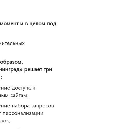
 момент и в целом под
нительных
 образом,
нинград» решает три
:
ение доступа к
ым сайтам;
ение набора запросов
ёт персонализации
зок;