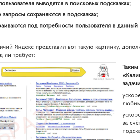
ользователя выводятся в поисковых подсказках;
 запросы сохраняются в подсказках;
раиваются под потребности пользователя в данный
ичий Яндекс представил вот такую картинку, допол
 ли требует:
Таким
«Кали
задачи
ускор
любим
ускор
за сч
подска