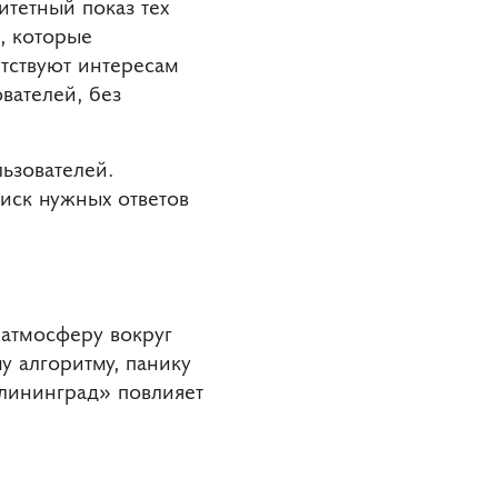
итетный показ тех
, которые
етствуют интересам
вателей, без
ьзователей.
оиск нужных ответов
 атмосферу вокруг
у алгоритму, панику
лининград» повлияет