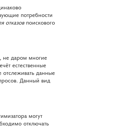
динаково
ствующие потребности
я отказов
поискового
а, не даром многие
ечёт естественные
е отслеживать данные
апросов. Данный вид
тимизатора могут
обходимо отключать