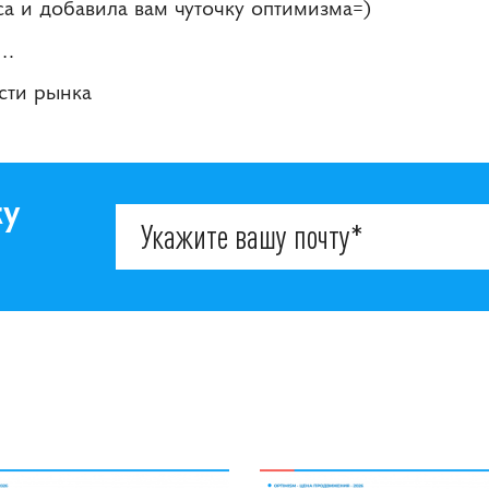
а и добавила вам чуточку оптимизма=)
т…
ости рынка
ку