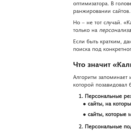
оптимизатора. В голо
ранжировании сайтов.
Но – не тот случай. «
только на
персонализ
Если быть кратким, д
поиска под конкретног
Что значит «Ка
Алгоритм запоминает и
которой позавидовал б
Персональные рез
сайты, на которы
сайты, которые 
Персональные под