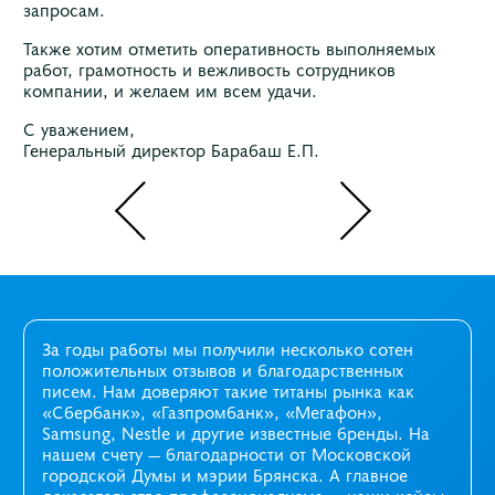
запросам.
Также хотим отметить оперативность выполняемых
работ, грамотность и вежливость сотрудников
компании, и желаем им всем удачи.
С уважением,
Генеральный директор Барабаш Е.П.
За годы работы мы получили несколько сотен
положительных отзывов и благодарственных
писем. Нам доверяют такие титаны рынка как
«Сбербанк», «Газпромбанк», «Мегафон»,
Samsung, Nestle и другие известные бренды. На
нашем счету — благодарности от Московской
городской Думы и мэрии Брянска. А главное
доказательство профессионализма —
наши кейсы
.