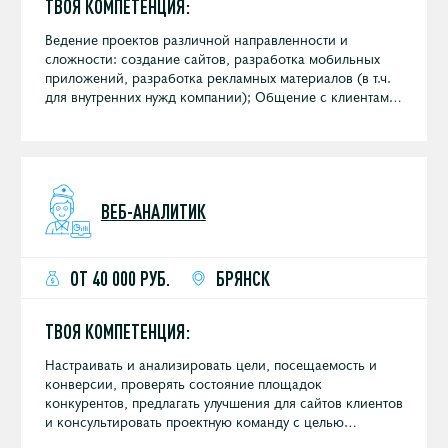
ТВОЯ КОМПЕТЕНЦИЯ:
Ведение проектов различной направленности и
сложности: создание сайтов, разработка мобильных
приложений, разработка рекламных материалов (в т.ч.
для внутренних нужд компании); Общение с клиентами
по телефону и выяснение деталей проектов;
Планирование проекта от сметы до сдачи проекта;
Управление проектами в Битрикс24, постановка задач,
контроль сроков и бюджетов, контроль исполнения и
контроль качества; Подбор команды под проект
ВЕБ-АНАЛИТИК
(фрилансеры, студии, подрядчики и штатные
сотрудники); Подготовка КП как с помощью
автоматизированных инструментов компании, так и
индивидуальных; Контроль качества (ведение отчетов,
ОТ 40 000 РУБ.
БРЯНСК
контроль фактических технических затрат по
заявленной смете); Документооборот по проектам:
подготовка и согласование договора, подготовка актов
ТВОЯ КОМПЕТЕНЦИЯ:
на закрытие этапов работ, выставление счетов; Ведение
отчетной документации по проектам.
Настраивать и анализировать цели, посещаемость и
конверсии, проверять состояние площадок
конкурентов, предлагать улучшения для сайтов клиентов
и консультировать проектную команду с целью
достижения максимальных результатов продвижения