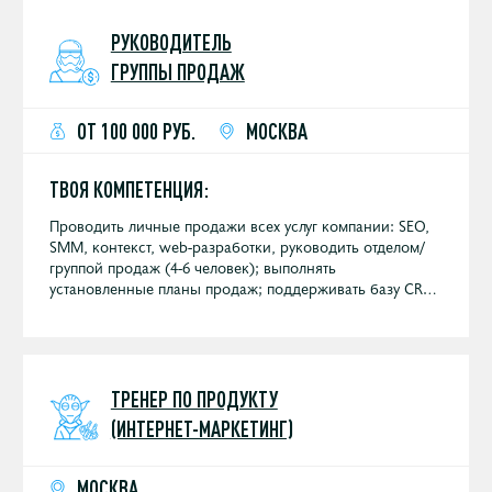
отчетность и поддержание базы CRM в актуальном
состоянии Участие в выставках и конференциях
РУКОВОДИТЕЛЬ
ГРУППЫ ПРОДАЖ
ОТ 100 000 РУБ.
МОСКВА
ТВОЯ КОМПЕТЕНЦИЯ:
Проводить личные продажи всех услуг компании: SEO,
SMM, контекст, web-разработки, руководить отделом/
группой продаж (4-6 человек); выполнять
установленные планы продаж; поддерживать базу CRM
в актуальном состоянии; участвовать в выставках и
конференциях, регулярных встречах с клиентами.
ТРЕНЕР ПО ПРОДУКТУ
(ИНТЕРНЕТ-МАРКЕТИНГ)
МОСКВА