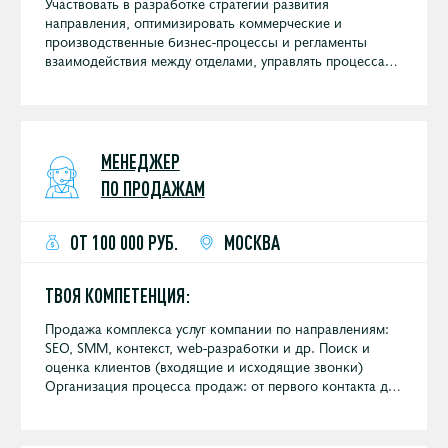
Участвовать в разработке стратегии развития
направления, оптимизировать коммерческие и
производственные бизнес-процессы и регламенты
взаимодействия между отделами, управлять процессами
поискового продвижения проектов федерального и
международного уровня, координировать работы
специалистов внутри направления.
МЕНЕДЖЕР
ПО ПРОДАЖАМ
ОТ 100 000 РУБ.
МОСКВА
ТВОЯ КОМПЕТЕНЦИЯ:
Продажа комплекса услуг компании по направлениям:
SEO, SMM, контекст, web-разработки и др. Поиск и
оценка клиентов (входящие и исходящие звонки)
Организация процесса продаж: от первого контакта до
подписания договора Встречи с клиентами (совместно
с техническим специалистом или самостоятельно)
Выполнение установленных планов продаж Регулярная