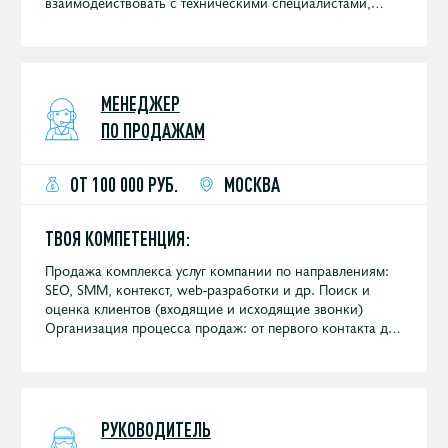
взаимодействовать с техническими специалистами,
контролировать дебиторскую задолженность.
МЕНЕДЖЕР
ПО ПРОДАЖАМ
ОТ 100 000 РУБ.
МОСКВА
ТВОЯ КОМПЕТЕНЦИЯ:
Продажа комплекса услуг компании по направлениям:
SEO, SMM, контекст, web-разработки и др. Поиск и
оценка клиентов (входящие и исходящие звонки)
Организация процесса продаж: от первого контакта до
подписания договора Встречи с клиентами (совместно
с техническим специалистом или самостоятельно)
Выполнение установленных планов продаж Регулярная
отчетность и поддержание базы CRM в актуальном
состоянии Участие в выставках и конференциях
РУКОВОДИТЕЛЬ