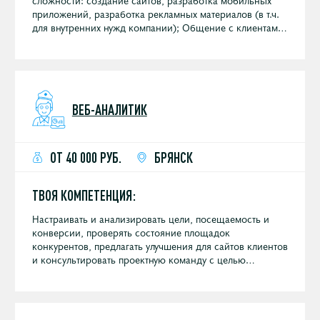
приложений, разработка рекламных материалов (в т.ч.
для внутренних нужд компании); Общение с клиентами
по телефону и выяснение деталей проектов;
Планирование проекта от сметы до сдачи проекта;
Управление проектами в Битрикс24, постановка задач,
контроль сроков и бюджетов, контроль исполнения и
контроль качества; Подбор команды под проект
ВЕБ-АНАЛИТИК
(фрилансеры, студии, подрядчики и штатные
сотрудники); Подготовка КП как с помощью
автоматизированных инструментов компании, так и
индивидуальных; Контроль качества (ведение отчетов,
ОТ 40 000 РУБ.
БРЯНСК
контроль фактических технических затрат по
заявленной смете); Документооборот по проектам:
подготовка и согласование договора, подготовка актов
ТВОЯ КОМПЕТЕНЦИЯ:
на закрытие этапов работ, выставление счетов; Ведение
отчетной документации по проектам.
Настраивать и анализировать цели, посещаемость и
конверсии, проверять состояние площадок
конкурентов, предлагать улучшения для сайтов клиентов
и консультировать проектную команду с целью
достижения максимальных результатов продвижения
бренда.