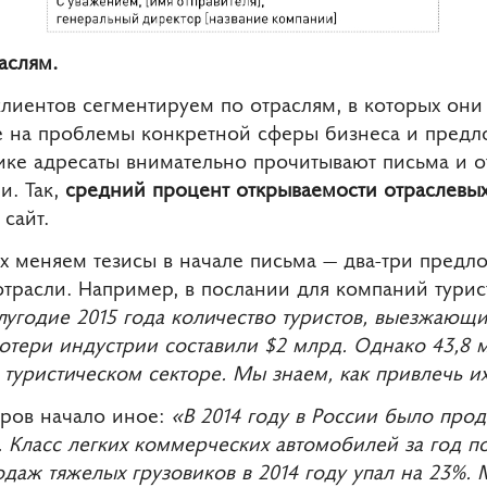
аслям.
лиентов сегментируем по отраслям, в которых они 
ме на проблемы конкретной сферы бизнеса и пред
тике адресаты внимательно прочитывают письма и о
и. Так,
средний процент открываемости отраслевы
сайт.
х меняем тезисы в начале письма — два-три предл
отрасли. Например, в послании для компаний тури
лугодие 2015 года количество туристов, выезжающи
отери индустрии составили $2 млрд. Однако 43,8 
туристическом секторе. Мы знаем, как привлечь их
еров начало иное:
«В 2014 году в России было про
. Класс легких коммерческих автомобилей за год п
ж тяжелых грузовиков в 2014 году упал на 23%. М