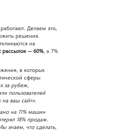
работают. Делаем это,
ложить решения.
ткликаются на
х рассылок — 60%
, а 7%
ожения, в которых
стической сферы
х за рубеж,
млн пользователей
 на ваш сайт».
дано на 11% машин
отерял 18% продаж.
ы знаем, что сделать,