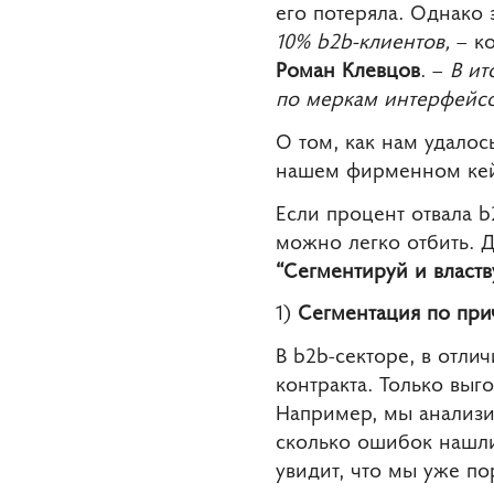
его потеряла. Однако
10% b2b-клиентов,
– к
Роман Клевцов
. –
В ит
по меркам интерфейсо
О том, как нам удало
нашем фирменном кей
Если процент отвала b
можно легко отбить. 
“Сегментируй и властв
1)
Сегментация по при
В b2b-секторе, в отли
контракта. Только выг
Например, мы анализи
сколько ошибок нашли.
увидит, что мы уже по