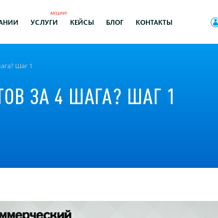
АКЦИИ!
АНИИ
УСЛУГИ
КЕЙСЫ
БЛОГ
КОНТАКТЫ
шага? Шаг 1
ТОВ ЗА 4 ШАГА? ШАГ 1