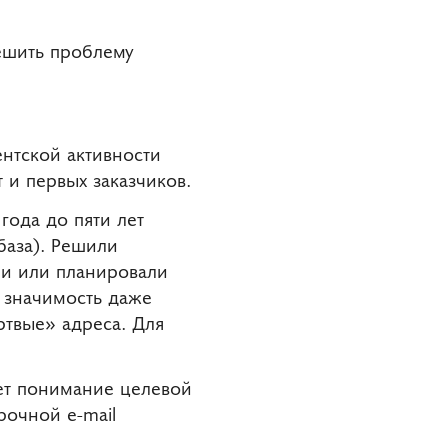
ешить проблему
ентской активности
 и первых заказчиков.
года до пяти лет
база). Решили
ли или планировали
и значимость даже
ртвые» адреса. Для
ает понимание целевой
рочной e-mail