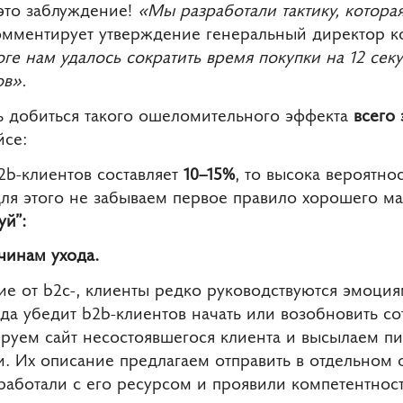
 это заблуждение!
«Мы разработали тактику, котора
омментирует утверждение генеральный директор 
оге нам удалось сократить время покупки на 12 сек
в».
сь добиться такого ошеломительного эффекта
всего 
се:
2b-клиентов составляет
10–15%
, то высока вероятнос
Для этого не забываем первое правило хорошего ма
уй”:
чинам ухода.
чие от b2c-, клиенты редко руководствуются эмоц
ода убедит b2b-клиентов начать или возобновить со
руем сайт несостоявшегося клиента и высылаем пис
 Их описание предлагаем отправить в отдельном о
работали с его ресурсом и проявили компетентност