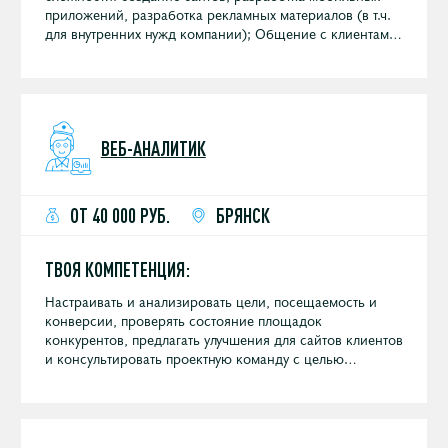
приложений, разработка рекламных материалов (в т.ч.
для внутренних нужд компании); Общение с клиентами
по телефону и выяснение деталей проектов;
Планирование проекта от сметы до сдачи проекта;
Управление проектами в Битрикс24, постановка задач,
контроль сроков и бюджетов, контроль исполнения и
контроль качества; Подбор команды под проект
ВЕБ-АНАЛИТИК
(фрилансеры, студии, подрядчики и штатные
сотрудники); Подготовка КП как с помощью
автоматизированных инструментов компании, так и
индивидуальных; Контроль качества (ведение отчетов,
ОТ 40 000 РУБ.
БРЯНСК
контроль фактических технических затрат по
заявленной смете); Документооборот по проектам:
подготовка и согласование договора, подготовка актов
ТВОЯ КОМПЕТЕНЦИЯ:
на закрытие этапов работ, выставление счетов; Ведение
отчетной документации по проектам.
Настраивать и анализировать цели, посещаемость и
конверсии, проверять состояние площадок
конкурентов, предлагать улучшения для сайтов клиентов
и консультировать проектную команду с целью
достижения максимальных результатов продвижения
бренда.