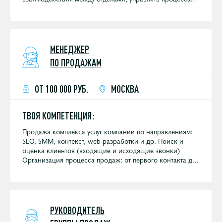
поискового продвижения проектов федерального и
международного уровня, координировать работы
специалистов внутри направления.
МЕНЕДЖЕР
ПО ПРОДАЖАМ
ОТ 100 000 РУБ.
МОСКВА
ТВОЯ КОМПЕТЕНЦИЯ:
Продажа комплекса услуг компании по направлениям:
SEO, SMM, контекст, web-разработки и др. Поиск и
оценка клиентов (входящие и исходящие звонки)
Организация процесса продаж: от первого контакта до
подписания договора Встречи с клиентами (совместно
с техническим специалистом или самостоятельно)
Выполнение установленных планов продаж Регулярная
отчетность и поддержание базы CRM в актуальном
состоянии Участие в выставках и конференциях
РУКОВОДИТЕЛЬ