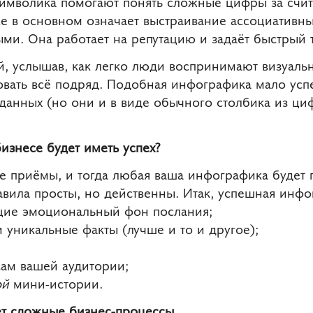
символика помогают понять сложные цифры за счи
е в основном означает выстраивание ассоциативн
ми. Она работает на репутацию и задаёт быстрый 
, услышав, как легко люди воспринимают визуальн
вать всё подряд. Подобная инфографика мало усп
данных (но они и в виде обычного столбика из циф
изнесе будет иметь успех?
е приёмы, и тогда любая ваша инфографика будет 
авила просты, но действенны. Итак, успешная инфо
щие эмоциональный фон послания;
 уникальные факты (лучше и то и другое);
сам вашей аудитории;
ой
мини-истории.
т сложные бизнес-процессы