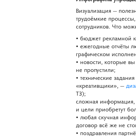
Визуализация — полез
трудоёмкие процессы,
сотрудников. Что мож
• бюджет рекламной к
• ежегодные отчёты л
графическом исполнен
• новости, которые вы
не пропустили;
• технические задани
«креативщики», —
диз
ТЗ);
сложная информация, 
и цели приобретут бол
• любая скучная инфо
договор всё же не стои
• поздравления партн