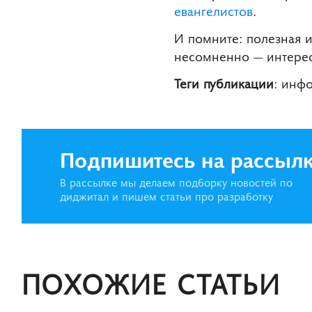
евангелистов
.
И помните: полезная 
несомненно — интере
Теги публикации
: инф
Подпишитесь на рассыл
В рассылке мы делаем подборку новостей по
диджитал и пишем статьи про разработку
ПОХОЖИЕ СТАТЬИ