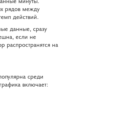
танные минуты.
ых рядов между
темп действий.
ые данные, сразу
ешна, если не
р распространятся на
популярна среди
графика включает: