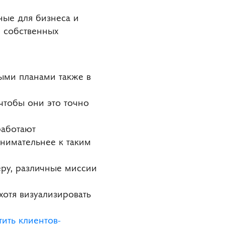
ные для бизнеса и
и собственных
выми планами также в
 чтобы они это точно
работают
внимательнее к таким
еру, различные миссии
хотя визуализировать
тить клиентов-