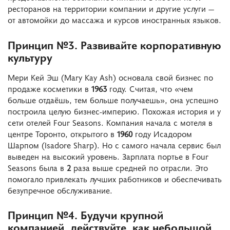
ресторанов на территории компании и другие услуги —
от автомойки до массажа и курсов иностранных языков.
Принцип №3. Развивайте корпоративную
культуру
Мери Кей Эш (Mary Kay Ash) основала свой бизнес по
продаже косметики в
1963
году. Считая, что «чем
больше отдаёшь, тем больше получаешь», она успешно
построила целую бизнес-империю. Похожая история и у
сети отелей Four Seasons. Компания начала с мотеля в
центре Торонто, открытого в
1960
году Исадором
Шарпом (Isadore Sharp). Но с самого начала сервис был
выведен на высокий уровень. Зарплата портье в Four
Seasons была в
2
раза выше средней по отрасли. Это
помогало привлекать лучших работников и обеспечивать
безупречное обслуживание.
Принцип №4. Будучи крупной
компанией, действуйте, как небольшой