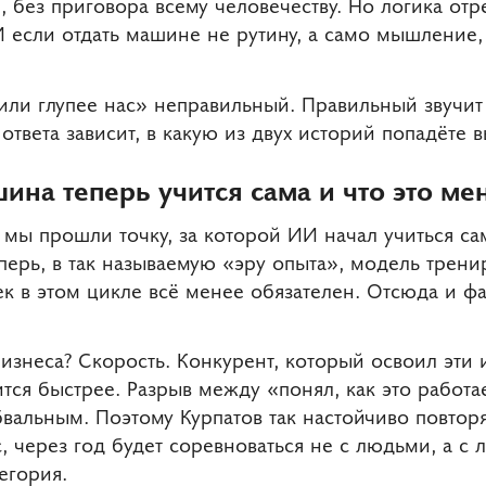
, без приговора всему человечеству. Но логика от
И если отдать машине не рутину, а само мышление,
ли глупее нас» неправильный. Правильный звучит 
твета зависит, в какую из двух историй попадёте в
ина теперь учится сама и что это ме
 мы прошли точку, за которой ИИ начал учиться са
ерь, в так называемую «эру опыта», модель трени
ек в этом цикле всё менее обязателен. Отсюда и фа
бизнеса? Скорость. Конкурент, который освоил эти 
ится быстрее. Разрыв между «понял, как это работа
вальным. Поэтому Курпатов так настойчиво повторяе
ас, через год будет соревноваться не с людьми, а
егория.