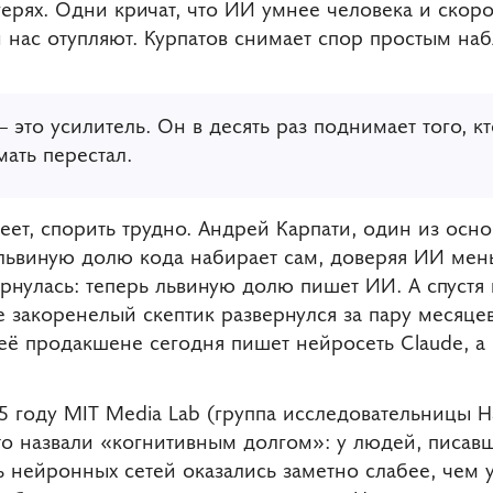
герях. Одни кричат, что ИИ умнее человека и скоро
и нас отупляют. Курпатов снимает спор простым на
это усилитель. Он в десять раз поднимает того, кто
мать перестал.
ет, спорить трудно. Андрей Карпати, один из осно
 львиную долю кода набирает сам, доверяя ИИ мень
рнулась: теперь львиную долю пишет ИИ. А спустя
е закоренелый скептик развернулся за пару месяцев
её продакшене сегодня пишет нейросеть Claude, а
25 году MIT Media Lab (группа исследовательницы 
что назвали «когнитивным долгом»: у людей, писа
ь нейронных сетей оказались заметно слабее, чем у 