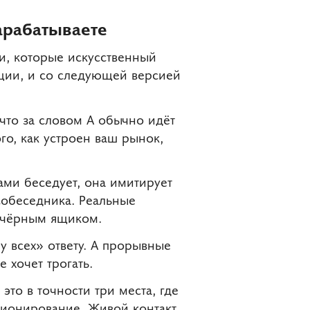
арабатываете
щи, которые искусственный
укции, и со следующей версией
 что за словом А обычно идёт
ого, как устроен ваш рынок,
ми беседует, она имитирует
собеседника. Реальные
ё чёрным ящиком.
у всех» ответу. А прорывные
 хочет трогать.
то в точности три места, где
ционирование. Живой контакт