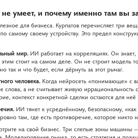
не умеет, и почему именно там вы з
лезное для бизнеса. Курпатов перечисляет три ве
, по самому своему устройству. Это предел констр
льный мир.
ИИ работает на корреляциях. Он знает,
а этим стоит на самом деле. Он не строит модель т
о так и что будет, если дёрнуть за этот рычаг.
тного человека.
Когда нейросеть «понимающе» с ва
е слова, а не считывает живую иррациональность 
рие, контекст конкретной сделки остаются для не
ечия.
ИИ тянет к усреднённому, безопасному, «как 
овно там, где есть противоречие, которое никто не
отрите на свой бизнес. Три слепые зоны машины — э
. Моделирование рынка, то есть стратегия и пози