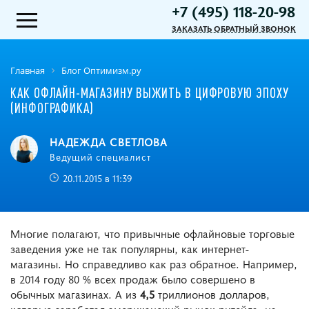
+7 (495) 118-20-98
ЗАКАЗАТЬ ОБРАТНЫЙ ЗВОНОК
Главная
Блог Оптимизм.ру
КАК ОФЛАЙН-МАГАЗИНУ ВЫЖИТЬ В ЦИФРОВУЮ ЭПОХУ
(ИНФОГРАФИКА)
НАДЕЖДА СВЕТЛОВА
Ведущий специалист
20.11.2015 в 11:39
Многие полагают, что привычные офлайновые торговые
заведения уже не так популярны, как интернет-
магазины. Но справедливо как раз обратное. Например,
в 2014 году 80 % всех продаж было совершено в
обычных магазинах. А из
4,5
триллионов долларов,
которые заработал американский рынок ритейла, на