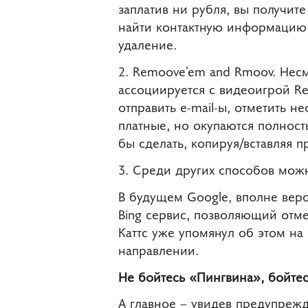
заплатив ни рубля, вы получит
найти контактную информацию к
удаление.
2. Remoove’em and Rmoov. Несм
ассоциируется с видеоигрой R
отправить e-mail-ы, отметить н
платные, но окупаются полност
бы сделать, копируя/вставляя 
3. Среди других способов можно
В будущем Google, вполне веро
Bing сервис, позволяющий отме
Каттс уже упомянул об этом на
направлении.
Не бойтесь «Пингвина», бойте
А главное – увидев предупрежд