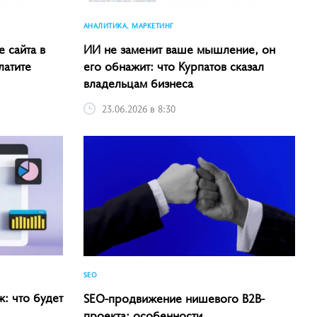
АНАЛИТИКА, МАРКЕТИНГ
 сайта в
ИИ не заменит ваше мышление, он
латите
его обнажит: что Курпатов сказал
владельцам бизнеса
23.06.2026 в 8:30
SEO
ж: что будет
SEO-продвижение нишевого B2B-
проекта: особенности