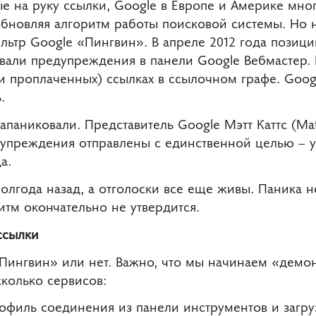
ые на руку ссылки, Google в Европе и Америке мн
обновляя алгоритм работы поисковой системы. Но 
льтр Google «Пингвин». В апреле 2012 года позици
вали предупреждения в панели Google Вебмастер. 
и проплаченных) ссылках в ссылочном графе. Goo
.
апаниковали. Представитель Google Мэтт Каттс (Mat
упреждения отправлены с единственной целью – ул
а.
лгода назад, а отголоски все еще живы. Паника н
итм окончательно не утвердится.
ссылки
«Пингвин» или нет. Важно, что мы начинаем «демо
колько сервисов:
рофиль соединения из панели инструментов и загру