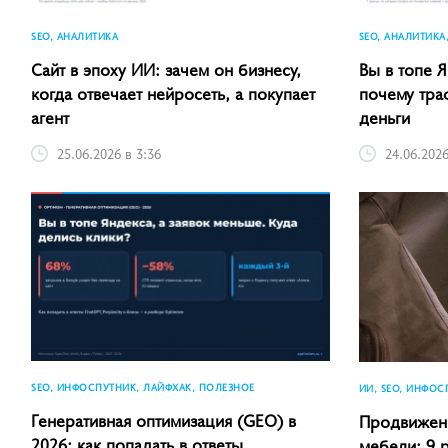
SEO, АНАЛИТИКА
SEO, АНАЛИТИКА
Сайт в эпоху ИИ: зачем он бизнесу,
Вы в топе Я
когда отвечает нейросеть, а покупает
почему тра
агент
деньги
25.06.2026 в 3:36
24.06.2026
SEO, ИНФОСПУТНИК, ЛАЙФХАК, ПОЛЕЗНОЕ
ИИ, SEO, ИНФОС
Генеративная оптимизация (GEO) в
Продвижени
2026: как попадать в ответы
мебели: 9 