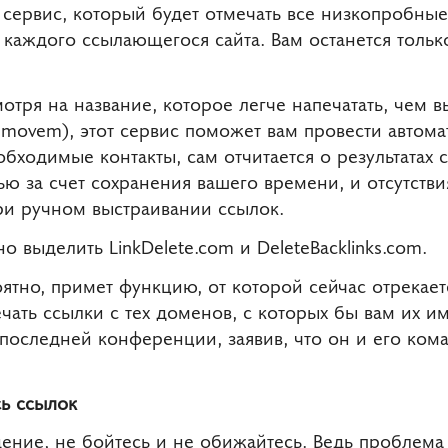
е сервис, который будет отмечать все низкопробные
аждого ссылающегося сайта. Вам останется только
отря на название, которое легче напечатать, чем в
emovem), этот сервис поможет вам провести автом
еобходимые контакты, сам отчитается о результатах 
ью за счет сохранения вашего времени, и отсутств
при ручном выстраивании ссылок.
 выделить LinkDelete.com и DeleteBacklinks.com.
ятно, примет функцию, от которой сейчас отрекает
чать ссылки с тех доменов, с которых бы вам их им
 последней конференции, заявив, что он и его ко
сь ссылок
ение, не бойтесь и не обижайтесь. Ведь проблема в