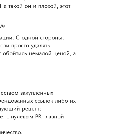
е такой он и плохой, этот
u»
уации. С одной стороны,
сли просто удалять
т обойтись немалой ценой, а
еством закупленных
рендованных ссылок либо их
едующий рецепт:
е, с нулевым PR главной
личество.