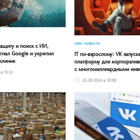
SMM, НОВОСТИ
защиту и поиск с ИИ,
гнал Google и укрепил
IT по-взрослому: VK запуск
клиник
платформу для корпоратив
с многомиллиардными инв
 в 13:51
25.09.2024 в 10:00