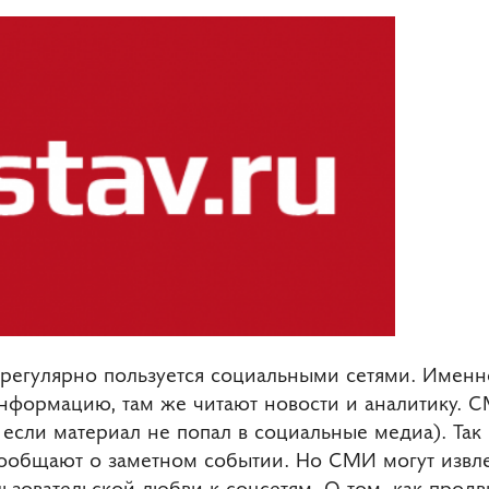
 регулярно пользуется социальными сетями. Именн
нформацию, там же читают новости и аналитику. 
 если материал не попал в социальные медиа). Так
общают о заметном событии. Но СМИ могут извле
ьзовательской любви к соцсетям. О том, как продв