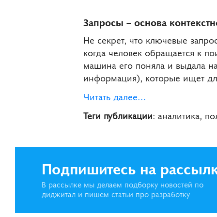
Запросы – основа контекст
Не секрет, что ключевые запр
когда человек обращается к по
машина его поняла и выдала на
информация), которые ищет для
Читать далее…
Теги публикации
: аналитика, п
Подпишитесь на рассыл
В рассылке мы делаем подборку новостей по
диджитал и пишем статьи про разработку