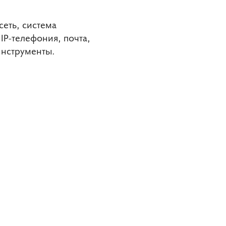
еть, система
IP-телефония, почта,
инструменты.