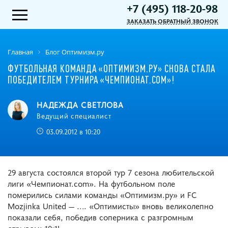
+7 (495) 118-20-98
ЗАКАЗАТЬ ОБРАТНЫЙ ЗВОНОК
Главная
Блог Оптимизм.ру
ФУТБОЛЬНАЯ КОМАНДА «ОПТИМИЗМ.РУ» СНОВА СТАЛА
ПОБЕДИТЕЛЕМ ТУРНИРА «ЧЕМПИОНАТ.COM»!
НАДЕЖДА СВЕТЛОВА
Ведущий специалист
03.09.2012 в 10:20
29 августа состоялся второй тур 7 сезона любительской
лиги «Чемпионат.com». На футбольном поле
померились силами команды «Оптимизм.ру» и FC
Mozjinka United ― …. «Оптимисты» вновь великолепно
показали себя, победив соперника с разгромным
отрывом: 10:1!