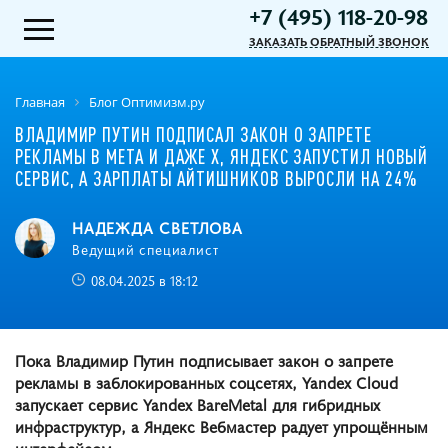
+7 (495) 118-20-98
ЗАКАЗАТЬ ОБРАТНЫЙ ЗВОНОК
Главная
Блог Оптимизм.ру
ВЛАДИМИР ПУТИН ПОДПИСАЛ ЗАКОН О ЗАПРЕТЕ
РЕКЛАМЫ В META И ДАЖЕ X, ЯНДЕКС ЗАПУСТИЛ НОВЫЙ
СЕРВИС, А ЗАРПЛАТЫ АЙТИШНИКОВ ВЫРОСЛИ НА 24%
НАДЕЖДА СВЕТЛОВА
Ведущий специалист
08.04.2025 в 18:12
Пока Владимир Путин подписывает закон о запрете
рекламы в заблокированных соцсетях, Yandex Cloud
запускает сервис Yandex BareMetal для гибридных
инфраструктур, а Яндекс Вебмастер радует упрощённым
интерфейсом.