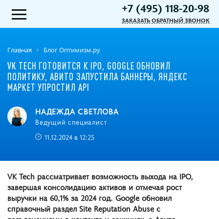
+7 (495) 118-20-98
ЗАКАЗАТЬ ОБРАТНЫЙ ЗВОНОК
Главная
Блог Оптимизм.ру
VK TECH ГОТОВИТСЯ К IPO, GOOGLE ОБНОВИЛ
ПОЛИТИКУ, АВИТО ЗАПУСТИЛА БАННЕРЫ, ЯНДЕКС
МАРКЕТ УПРОСТИЛ API
НАДЕЖДА СВЕТЛОВА
Ведущий специалист
11.12.2024 в 12:25
VK Tech рассматривает возможность выхода на IPO,
завершая консолидацию активов и отмечая рост
выручки на 60,1% за 2024 год. Google обновил
справочный раздел Site Reputation Abuse с
разъяснениями о контенте и санкциях, а Авито