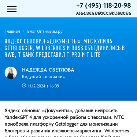
+7 (495) 118-20-98
ЗАКАЗАТЬ ОБРАТНЫЙ ЗВОНОК
Главная
Блог Оптимизм.ру
ЯНДЕКС ОБНОВИЛ «ДОКУМЕНТЫ», МТС КУПИЛА
GETBLOGGER, WILDBERRIES И RUSS ОБЪЕДИНИЛИСЬ В
RWB, Т-БАНК ПРЕДСТАВИЛ T-PRO И T-LITE
НАДЕЖДА СВЕТЛОВА
Ведущий специалист
11.12.2024 в 16:09
Яндекс обновил «Документы», добавив нейросеть
YandexGPT 4 для ускоренной работы с текстами. МТС
приобрела платформу Getblogger для монетизации
блогеров и развития инфлюенс-маркетинга. Wildberries
и Russ объединились под новым брендом RWB для