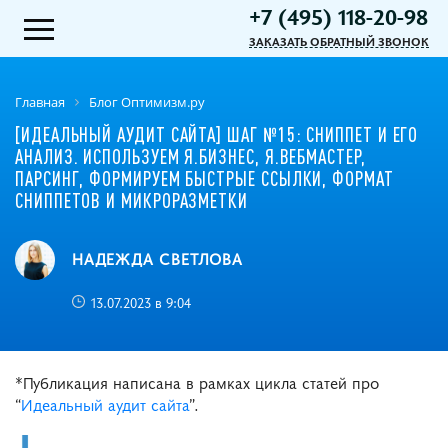
+7 (495) 118-20-98
ЗАКАЗАТЬ ОБРАТНЫЙ ЗВОНОК
Главная
Блог Оптимизм.ру
[ИДЕАЛЬНЫЙ АУДИТ САЙТА] ШАГ №15: СНИППЕТ И ЕГО
АНАЛИЗ. ИСПОЛЬЗУЕМ Я.БИЗНЕС, Я.ВЕБМАСТЕР,
ПАРСИНГ, ФОРМИРУЕМ БЫСТРЫЕ ССЫЛКИ, ФОРМАТ
СНИППЕТОВ И МИКРОРАЗМЕТКИ
НАДЕЖДА СВЕТЛОВА
13.07.2023 в 9:04
*Публикация написана в рамках цикла статей про
“
Идеальный аудит сайта
”.