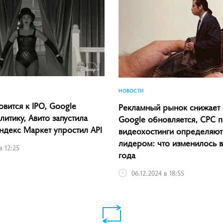
НОВОСТИ
овится к IPO, Google
Рекламный рынок снижает
итику, Авито запустила
Google обновляется, CPC п
ндекс Маркет упростил API
видеохостинги определяют
лидером: что изменилось 
в 12:25
года
06.12.2024 в 18:55