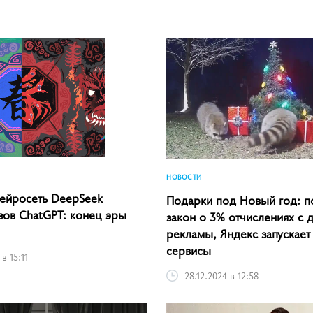
НОВОСТИ
нейросеть DeepSeek
Подарки под Новый год: п
зов ChatGPT: конец эры
закон о 3% отчислениях с 
рекламы, Яндекс запускает
сервисы
в 15:11
28.12.2024 в 12:58