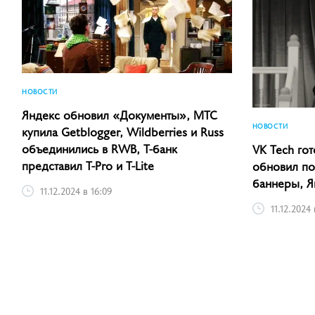
НОВОСТИ
Яндекс обновил «Документы», МТС
НОВОСТИ
купила Getblogger, Wildberries и Russ
объединились в RWB, Т-банк
VK Tech гот
представил T-Pro и T-Lite
обновил пол
баннеры, Я
11.12.2024 в 16:09
11.12.2024 