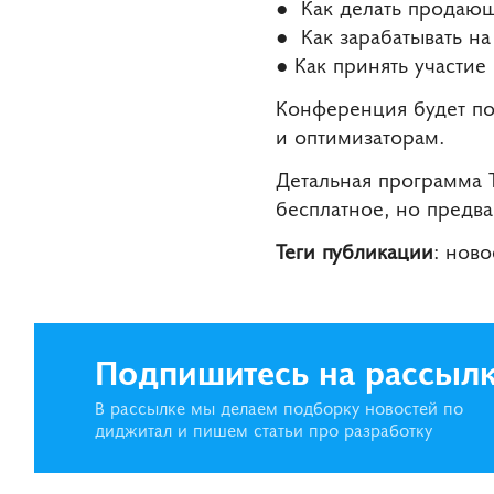
● Как делать продающ
● Как зарабатывать на
● Как принять участие
Конференция будет по
и оптимизаторам.
Детальная программа T
бесплатное, но предва
Теги публикации
: нов
Подпишитесь на рассыл
В рассылке мы делаем подборку новостей по
диджитал и пишем статьи про разработку