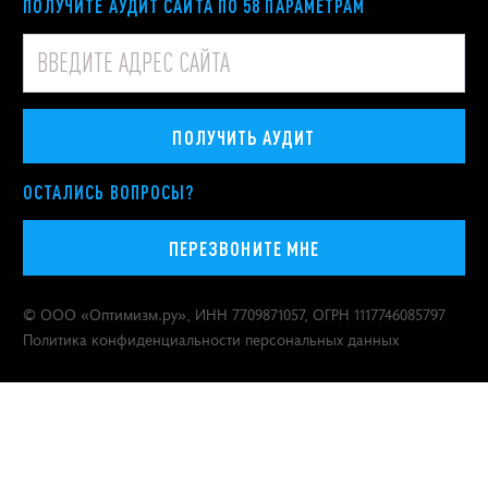
ПОЛУЧИТЕ АУДИТ САЙТА ПО 58 ПАРАМЕТРАМ
ПОЛУЧИТЬ АУДИТ
ОСТАЛИСЬ ВОПРОСЫ?
ПЕРЕЗВОНИТЕ МНЕ
© ООО «
Оптимизм.ру
», ИНН 7709871057, ОГРН 1117746085797
Политика конфиденциальности персональных данных
Москва
,
Покровский бульвар, 4/17, строение 3
Продвигаем бренды с 2000 года