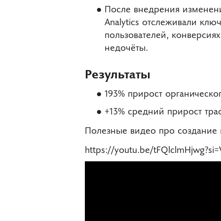
После внедрения изменен
Analytics отслеживали клю
пользователей, конверсия
недочёты.
Результаты
193% прирост органическог
+13% средний прирост траф
Полезные видео про создание 
https://youtu.be/tFQlclmHjwg