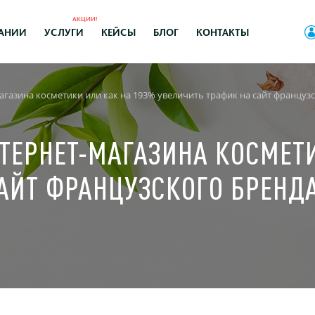
АКЦИИ!
АНИИ
УСЛУГИ
КЕЙСЫ
БЛОГ
КОНТАКТЫ
газина косметики или как на 193% увеличить трафик на сайт французс
ТЕРНЕТ-МАГАЗИНА КОСМЕТ
АЙТ ФРАНЦУЗСКОГО БРЕНДА