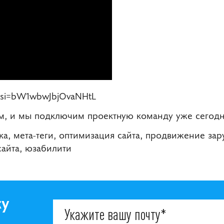
?si=bW1wbwJbjOvaNHtL
ам, и мы подключим проектную команду уже сегодн
ика, мета-теги, оптимизация сайта, продвижение за
сайта, юзабилити
ку