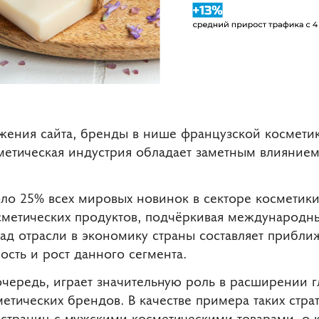
жения сайта, бренды в нише французской космети
метическая индустрия обладает заметным влиянием
оло 25% всех мировых новинок в секторе косметики
сметических продуктов, подчёркивая международны
ад отрасли в экономику страны составляет прибли
ость и рост данного сегмента.
чередь, играет значительную роль в расширении г
етических брендов. В качестве примера таких стр
траниц с мужскими косметическими товарами, о 