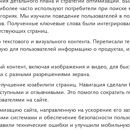
ления детального плана и стратегии оптимизации. 
аиболее часто используют потребители при поиске 
егориях. Мы изучили поведение пользователей в по
в. Полученные ключевые слова были интегрировали
тствующих страниц.
текстового и визуального контента. Переписали те
ую для пользователей информацию о продуктах, и
й контент, включая изображения и видео, для быст
ах с разными разрешениями экрана.
учшение юзабилити страниц. Навигация сделали б
тупными и отзывчивыми. Это помогло сократить по
вателями на сайте.
мизацию сайта, направленную на ускорение его за
ыми системами и обеспечение безопасности пользо
авили технические ошибки и улучшили мобильную