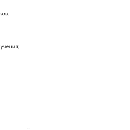
ков.
учения;
нта целевой аудитории,