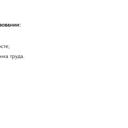
зовании:
сте;
ка труда.