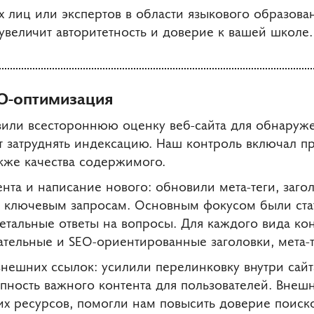
 лиц или экспертов в области языкового образова
величит авторитетность и доверие к вашей школе.
O-оптимизация
твили всестороннюю оценку веб-сайта для обнаруж
т затруднять индексацию. Наш контроль включал пр
акже качества содержимого.
нта и написание нового: обновили мета-теги, заго
и ключевым запросам. Основным фокусом были стать
тальные ответы на вопросы. Для каждого вида ко
ательные и SEO-ориентированные заголовки, мета-т
нешних ссылок: усилили перелинковку внутри сайт
упность важного контента для пользователей. Внеш
их ресурсов, помогли нам повысить доверие поиск