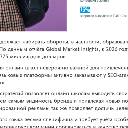
должает набирать обороты, в частности, образова
о данным отчёта Global Market Insights, к 2026 го
 375 миллиардов долларов.
для онлайн-школ невероятно важной для привлечен
языковые платформы активно заказывают у SEO-аге
нг.
тратегий позволяет онлайн-школам выводить свои 
тем самым видимость бренда и привлекая новых пол
тированной рекламы так же позволяет достичь целе
го языка весьма специфична и требует учёта особ
мотивирует компании соревноваться в качестве ре