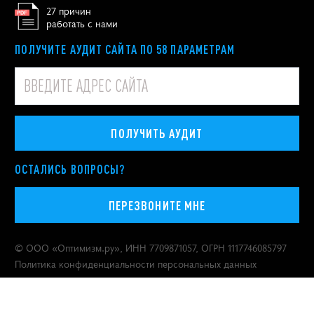
27 причин
работать с нами
ПОЛУЧИТЕ АУДИТ САЙТА ПО 58 ПАРАМЕТРАМ
ПОЛУЧИТЬ АУДИТ
ОСТАЛИСЬ ВОПРОСЫ?
ПЕРЕЗВОНИТЕ МНЕ
© ООО «
Оптимизм.ру
», ИНН 7709871057, ОГРН 1117746085797
Политика конфиденциальности персональных данных
Москва
,
Покровский бульвар, 4/17, строение 3
Продвигаем бренды с 2000 года