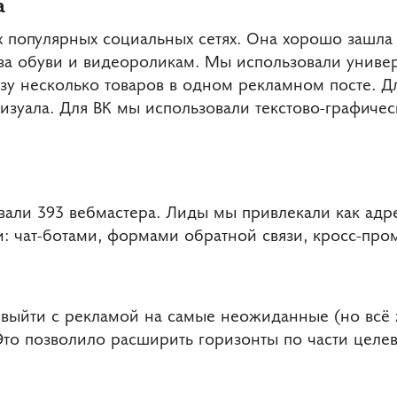
а
х популярных социальных сетях. Она хорошо зашла
за обуви и видеороликам. Мы использовали универ
зу несколько товаров в одном рекламном посте. Д
изуала. Для ВК мы использовали текстово-графичес
вали 393 вебмастера. Лиды мы привлекали как адр
 чат-ботами, формами обратной связи, кросс-про
м выйти с рекламой на самые неожиданные (но всё 
Это позволило расширить горизонты по части целе