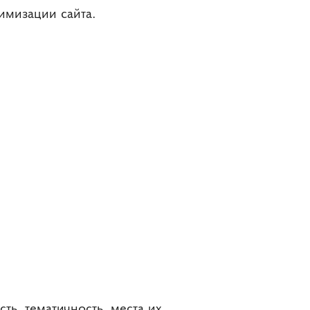
имизации сайта.
ть, тематичность, места их