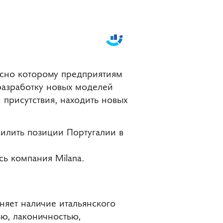
асно которому предприятиям
разработку новых моделей
 присутствия, находить новых
силить позиции Португалии в
ь компания Milana.
няет наличие итальянского
ью, лаконичностью,