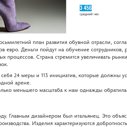
осьмилетний план развития обувной отрасли, согл
в евро. Деньги пойдут на обучение сотрудников, 
ых процессов. Страна стремится увеличивать рынки
вок.
 себя 24 меры и 113 инициатив, которые должны у
одной арене.
олько меньшего масштаба к нам однажды обратилас
году. Главным дизайнером был итальянец. Это объяс
роизводства. Изделия характеризуются добротност