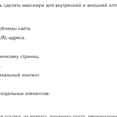
ь сделать максимум для внутренней и внешней опт
облемы сайта.
URL-адреса.
инковку страниц.
.
икальный контент.
отдельных элементов.
ссылки, их возраст, динамику роста, региональнос