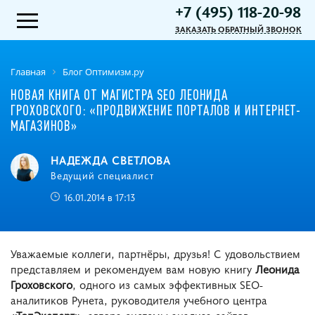
+7 (495) 118-20-98
ЗАКАЗАТЬ ОБРАТНЫЙ ЗВОНОК
Главная
Блог Оптимизм.ру
НОВАЯ КНИГА ОТ МАГИСТРА SEO ЛЕОНИДА
ГРОХОВСКОГО: «ПРОДВИЖЕНИЕ ПОРТАЛОВ И ИНТЕРНЕТ-
МАГАЗИНОВ»
НАДЕЖДА СВЕТЛОВА
Ведущий специалист
16.01.2014 в 17:13
Уважаемые коллеги, партнёры, друзья! С удовольствием
представляем и рекомендуем вам новую книгу
Леонида
Гроховского
, одного из самых эффективных SEO-
аналитиков Рунета, руководителя учебного центра
«ТопЭксперт»
, автора системы анализа сайтов