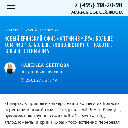
+7 (495) 118-20-98
ЗАКАЗАТЬ ОБРАТНЫЙ ЗВОНОК
Главная
Блог Оптимизм.ру
НОВЫЙ БРЯНСКИЙ ОФИС «ОПТИМИЗМ.РУ»: БОЛЬШЕ
КОМФМОРТА, БОЛЬШЕ УДОВОЛЬСТВИЯ ОТ РАБОТЫ,
БОЛЬШЕ ОПТИМИЗМА!
НАДЕЖДА СВЕТЛОВА
Ведущий специалист
25.03.2013 в 12:49
21 марта, в прошлый четверг, наши коллеги из Брянска
переехали в новый офис. Поздравляем! Роман Клевцов,
руководитель группы компаний «Элемент», под
аплодисменты и крики «Ура!» торжественно перерезал
красную ленточку: