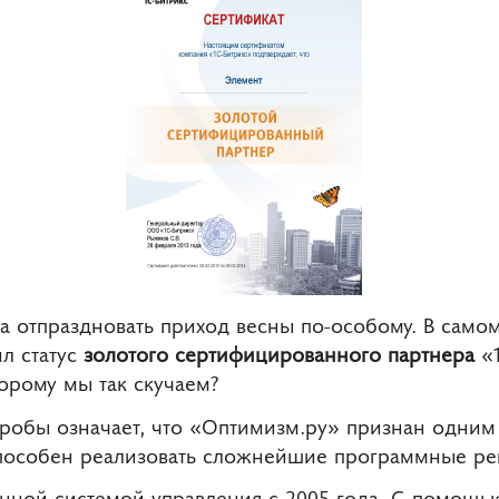
 отпраздновать приход весны по-особому. В само
л статус
золотого сертифицированного партнера
«1
орому мы так скучаем?
робы означает, что «Оптимизм.ру» признан одним 
способен реализовать сложнейшие программные р
нной системой управления с 2005 года. С помощь