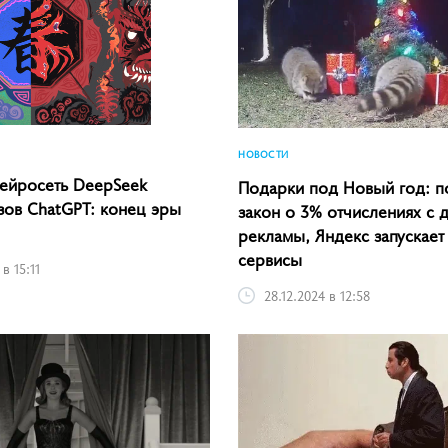
НОВОСТИ
нейросеть DeepSeek
Подарки под Новый год: п
зов ChatGPT: конец эры
закон о 3% отчислениях с 
рекламы, Яндекс запускает
сервисы
в 15:11
28.12.2024 в 12:58