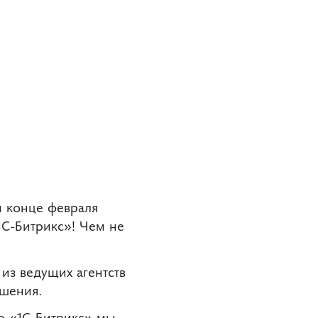
м конце февраля
С-Битрикс»! Чем не
из ведущих агентств
ешения.
ю «1С-Битрикс» мы