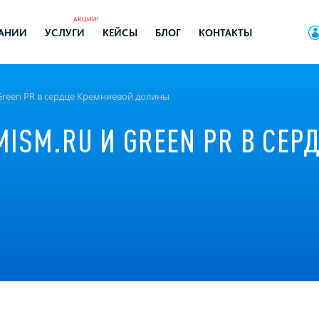
АКЦИИ!
АНИИ
УСЛУГИ
КЕЙСЫ
БЛОГ
КОНТАКТЫ
 и Green PR в сердце Кремниевой долины
TIMISM.RU И GREEN PR В СЕ