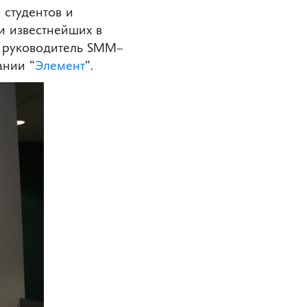
 студентов и
и известнейших в
, руководитель SMM–
ании “
Элемент
“.