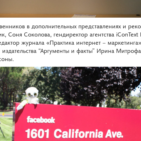
венников в дополнительных представлениях и рек
к, Соня Соколова, гендиректор агентства iConText
едактор журнала «Практика интернет – маркетинга
 издательства “Аргументы и факты” Ирина Митрофа
соны.