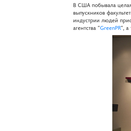
В США побывала целая
выпускников факульте
индустрии людей прис
агентства “
GreenPR
“, 