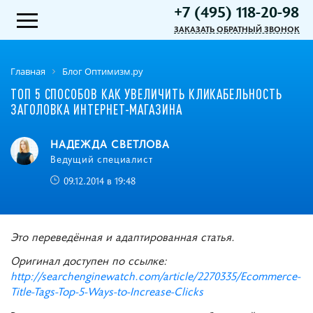
+7 (495) 118-20-98
ЗАКАЗАТЬ ОБРАТНЫЙ ЗВОНОК
Главная
Блог Оптимизм.ру
ТОП 5 СПОСОБОВ КАК УВЕЛИЧИТЬ КЛИКАБЕЛЬНОСТЬ
ЗАГОЛОВКА ИНТЕРНЕТ-МАГАЗИНА
НАДЕЖДА СВЕТЛОВА
Ведущий специалист
09.12.2014 в 19:48
Это переведённая и адаптированная статья.
Оригинал доступен по ссылке:
http://searchenginewatch.com/article/2270335/Ecommerce-
Title-Tags-Top-5-Ways-to-Increase-Clicks