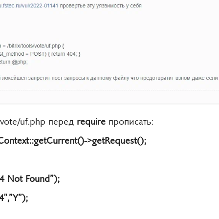
s/vote/uf.php перед
require
прописать:
\Context::getCurrent()->getRequest();
 Not Found”);
,”Y”);