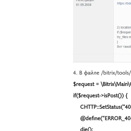
4. В файле /bitrix/tool
$request = \Bitrix\Main
if($request->isPost()) {
CHTTP::SetStatus(“404
@define(“ERROR_404″
die();