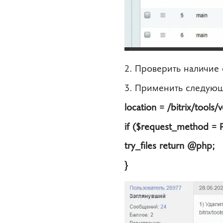
2. Проверить наличи
3. Применить следующ
location = /bitrix/tools/
if ($request_method = P
try_files return @php;
}