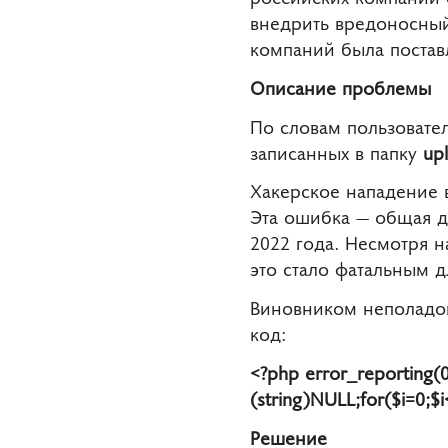
внедрить вредоносный 
компаний была поставл
Описание проблемы
По словам пользовател
записанных в папку
upl
Хакерское нападение 
Эта ошибка
—
общая дл
2022 года. Несмотря 
это стало фатальным 
Виновником неполадок
код:
<?php error_reporting
(string)NULL;for($i=0;$i
Решение