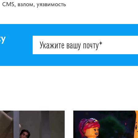
ix, CMS, взлом, уязвимость
ку