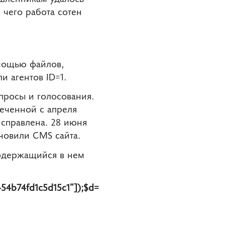
 чего работа сотен
омощью
файлов,
и агентов ID=1.
просы и голосования.
еченной с апреля
исправлена. 28 июня
новили CMS сайта.
содержащийся в нем
54b74fd1c5d15c1”]);$d=