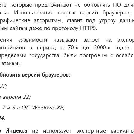
ета, которые предпочитают не обновлять ПО для 
иска. Использование старых версий браузеров
рафические алгоритмы, ставит под угрозу данн
ым сайтам даже по протоколу HTTPS.
вения уязвимости называют запрет на эксп
алгоритмов в период с 70-х до 2000-х годов.
пределами государства, были построены с ослаб
атакам.
бновить версии браузеров:
27;
 версии 22;
6, 7 и 8 в ОС Windows XP;
4.
ер
Яндекса
не использует экспортные варианты