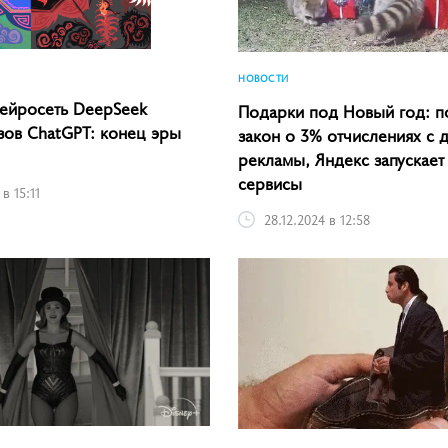
НОВОСТИ
нейросеть DeepSeek
Подарки под Новый год: п
зов ChatGPT: конец эры
закон о 3% отчислениях с 
рекламы, Яндекс запускает
сервисы
в 15:11
28.12.2024 в 12:58