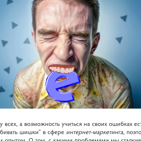
у всех, а возможность учиться на своих ошибках ес
абивать шишки” в сфере
интернет-маркетинга
, поэт
 опытом. О том, с какими проблемами мы сталкив