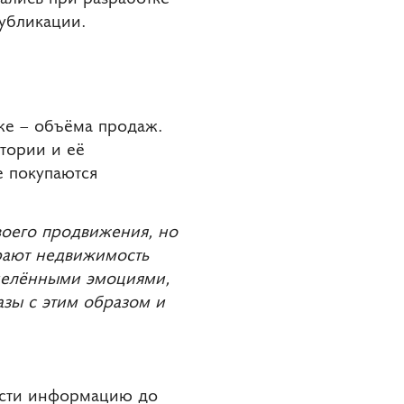
убликации.
 же – объёма продаж.
итории и её
е покупаются
воего продвижения, но
ирают недвижимость
еделёнными эмоциями,
азы с этим образом и
нести информацию до