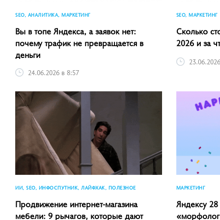
SEO, АНАЛИТИКА, МАРКЕТИНГ
SEO, МАРКЕТИНГ
Вы в топе Яндекса, а заявок нет:
Сколько ст
почему трафик не превращается в
2026 и за ч
деньги
23.06.2026
24.06.2026 в 8:57
ИИ, SEO, ИНФОСПУТНИК, ЛАЙФХАК, ПОЛЕЗНОЕ
МАРКЕТИНГ
Продвижение интернет-магазина
Яндексу 28 
мебели: 9 рычагов, которые дают
«морфологи