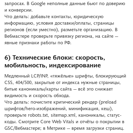
запросах. В Google неполные данные бьют по доверию
и конверсии.
Что делать: добавьте контакты, юридическую
информацию, условия доставки/оплаты, страницы
регионов (если уместно), разметьте организацию. В
Вебмастере проверьте привязку региона, на сайте —
явные признаки работы по РФ.
6) Технические блоки: скорость,
мобильность, индексирование
Медленный LCP/INP, «тяжёлые» шрифты, блокирующий
CSS, 404/500, закрытые от индекса нужные страницы,
битые каноникалы/карты сайта — всё это снижает
видимость и скорость обхода.
Что делать: почистите критический рендер (preload
шрифтов/hero-изображений, минификация, кеш),
проверьте
robots.txt
,
sitemap.xml
, каноникалы, статус-
коды. Смотрите Core Web Vitals и отчёты о покрытии в
GSC/Вебмастере; в Метрике — время загрузки страниц.