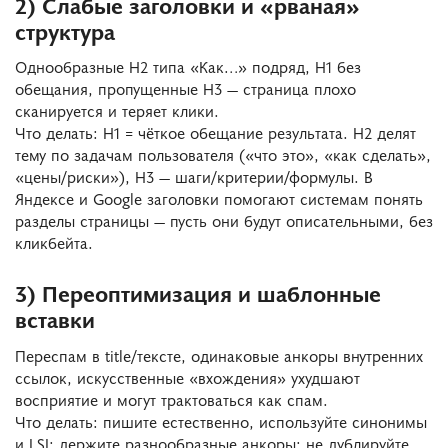
2) Слабые заголовки и «рваная»
структура
Однообразные H2 типа «Как…» подряд, H1 без
обещания, пропущенные H3 — страница плохо
сканируется и теряет клики.
Что делать: H1 = чёткое обещание результата. H2 делят
тему по задачам пользователя («что это», «как сделать»,
«цены/риски»), H3 — шаги/критерии/формулы. В
Яндексе и Google заголовки помогают системам понять
разделы страницы — пусть они будут описательными, без
кликбейта.
3) Переоптимизация и шаблонные
вставки
Переспам в title/тексте, одинаковые анкоры внутренних
ссылок, искусственные «вхождения» ухудшают
восприятие и могут трактоваться как спам.
Что делать: пишите естественно, используйте синонимы
и LSI; держите разнообразные анкоры; не дублируйте