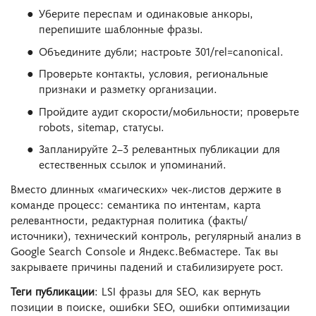
Уберите переспам и одинаковые анкоры,
перепишите шаблонные фразы.
Объедините дубли; настроьте 301/
rel=canonical
.
Проверьте контакты, условия, региональные
признаки и разметку организации.
Пройдите аудит скорости/мобильности; проверьте
robots
,
sitemap
, статусы.
Запланируйте 2–3 релевантных публикации для
естественных ссылок и упоминаний.
Вместо длинных «магических» чек-листов держите в
команде процесс: семантика по интентам, карта
релевантности, редактурная политика (факты/
источники), технический контроль, регулярный анализ в
Google Search Console и Яндекс.Вебмастере. Так вы
закрываете причины падений и стабилизируете рост.
Теги публикации
: LSI фразы для SEO, как вернуть
позиции в поиске, ошибки SEO, ошибки оптимизации