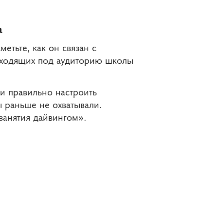
а
етьте, как он связан с
одходящих под аудиторию школы
ли правильно настроить
ы раньше не охватывали.
занятия дайвингом».