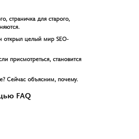
о, страничка для старого,
няются.
н открыл целый мир SEO-
сли присмотреться, становится
те? Сейчас объясним, почему.
ощью FAQ