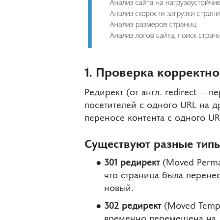
1. Проверка корректн
Редирект (от англ. redirect — 
посетителей с одного URL на 
переносе контента с одного UR
Существуют разные типы
301 редирект
(Moved Perma
что страница была перенес
новый.
302 редирект
(Moved Tempo
временно перемещена на д