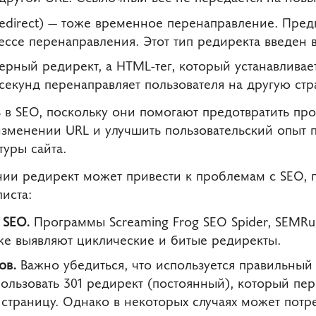
edirect) — тоже временное перенаправление. Предп
ссе перенаправления. Этот тип редиректа введен в 
ерный редирект, а HTML-тег, который устанавливае
екунд перенаправляет пользователя на другую стр
в SEO, поскольку они помогают предотвратить про
изменении URL и улучшить пользовательский опыт 
туры сайта.
ии редирект может привести к проблемам с SEO, 
иста:
 SEO.
Программы Screaming Frog SEO Spider, SEMRus
кже выявляют циклические и битые редиректы.
ов.
Важно убедиться, что используется правильный 
ользовать 301 редирект (постоянный), который пе
страницу. Однако в некоторых случаях может потр