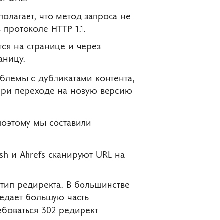
олагает, что метод запроса не
протоколе HTTP 1.1.
тся на странице и через
аницу.
блемы с дубликатами контента,
при переходе на новую версию
поэтому мы составили
h и Ahrefs сканируют URL на
тип редиректа. В большинстве
редает большую часть
ебоваться 302 редирект