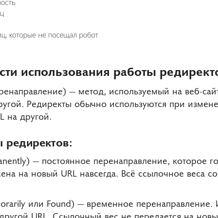
ости использования работы редирект
перенаправление) — метод, используемый на веб-сай
другой. Редиректы обычно используются при измен
L на другой.
 редиректов:
nently) — постоянное перенаправление, которое г
ена на новый URL навсегда. Всё ссылочное веса со
rarily или Found) — временное перенаправление. И
ругой URL. Ссылочный вес не передается на новы