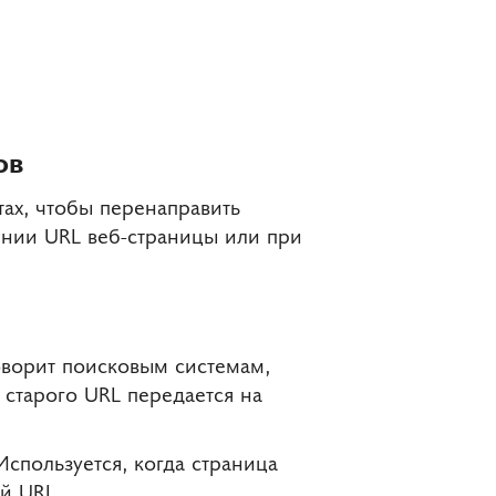
ов
тах, чтобы перенаправить
ении URL веб-страницы или при
оворит поисковым системам,
 старого URL передается на
спользуется, когда страница
й URL.